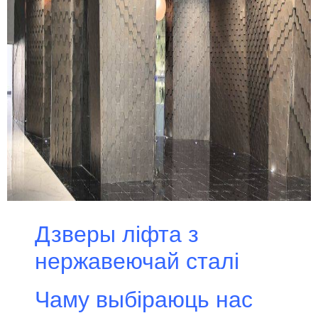
Дзверы ліфта з
нержавеючай сталі
Чаму выбіраюць нас