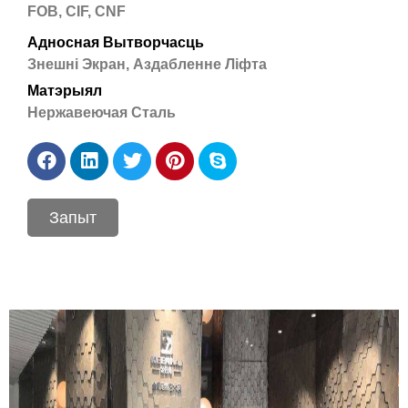
FOB, CIF, CNF
Адносная Вытворчасць
Знешні Экран, Аздабленне Ліфта
Матэрыял
Нержавеючая Сталь
Запыт