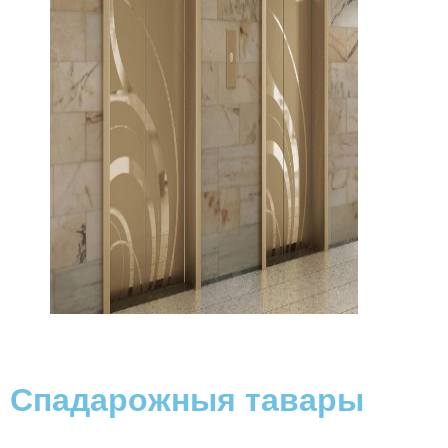
Спадарожныя тавары