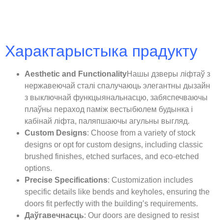
Характарыстыка прадукту
Aesthetic and Functionality
Нашы дзверы ліфтаў з
нержавеючай сталі спалучаюць элегантны дызайн
з выключнай функцыянальнасцю, забяспечваючы
плаўны пераход паміж вестыбюлем будынка і
кабінай ліфта, паляпшаючы агульны выгляд.
Custom Designs
: Choose from a variety of stock
designs or opt for custom designs, including classic
brushed finishes, etched surfaces, and eco-etched
options.
Precise Specifications
: Customization includes
specific details like bends and keyholes, ensuring the
doors fit perfectly with the building’s requirements.
Даўгавечнасць
: Our doors are designed to resist