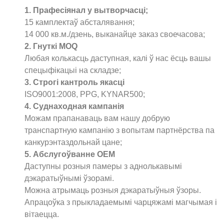
1. Прафесіянал у вытворчасці;
15 камплектаў абсталявання;
14 000 кв.м./дзень, выканайце заказ своечасова;
2. Гнуткі MOQ
Любая колькасць даступная, калі ў нас ёсць вашы
спецыфікацыі на складзе;
3. Строгі кантроль якасці
ISO9001:2008, PPG, KYNAR500;
4. Суднаходная кампанія
Можам прапанаваць вам нашу добрую
транспартную кампанію з вопытам партнёрства па
канкурэнтаздольнай цане;
5. Абслугоўванне OEM
Даступны розныя памеры з аднолькавымі
дэкаратыўнымі ўзорамі.
Можна атрымаць розныя дэкаратыўныя ўзоры.
Апрацоўка з прыкладаемымі чарцяжамі магчымая і
вітаецца.