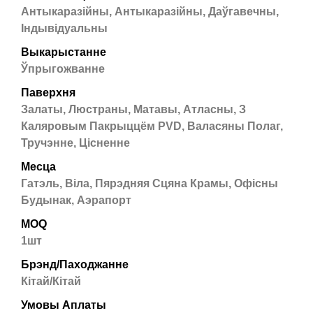
Антыкаразійны, Антыкаразійны, Даўгавечны,
Індывідуальны
Выкарыстанне
Ўпрыгожванне
Паверхня
Залаты, Люстраны, Матавы, Атласны, З
Каляровым Пакрыццём PVD, Валасяны Полаг,
Тручэнне, Цісненне
Месца
Гатэль, Віла, Пярэдняя Сцяна Крамы, Офісны
Будынак, Аэрапорт
MOQ
1шт
Брэнд/Паходжанне
Кітай/Кітай
Умовы Аплаты