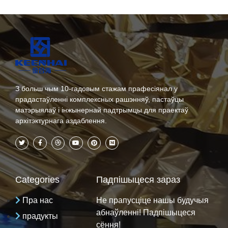
З больш чым 10-гадовым стажам прафесіянал у
прадастаўленні комплексных рашэнняў, пастаўцы
матэрыялаў і інжынернай падтрымцы для праектаў
архітэктурнага аздаблення.
Categories
Падпішыцеся зараз
Пра нас
Не прапусціце нашы будучыя
абнаўленні! Падпішыцеся
прадукты
сёння!