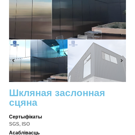
Шкляная заслонная
сцяна
Сертыфікаты
SGS, ISO
Асаблівасць