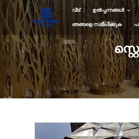
വീട്
ഉൽപ്പന്നങ്ങൾ
ഞങ്ങളെ സമീപിക്കുക
പ
സ്റ്