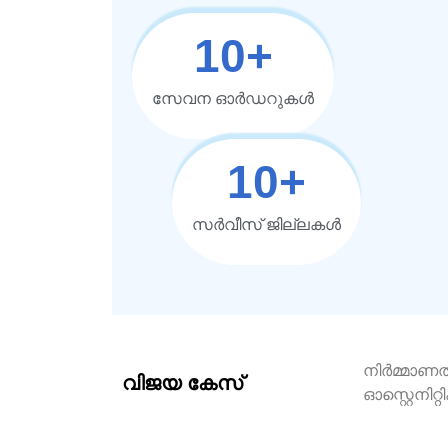
10
+
സേവന ഓർഡറുകൾ
10
+
സർവീസ് ജില്ലകൾ
നിർമ്മാണത
വിജയ കേസ്
ഓസ്റ്റെനിറ്