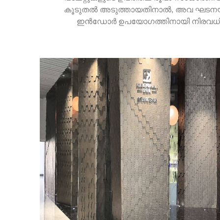
കൂടുതൽ അടുത്തായതിനാൽ, അവ ഘടനയിൽ 
ഇൻഡോർ ഉപയോഗത്തിനായി നിരവധി തരം സ