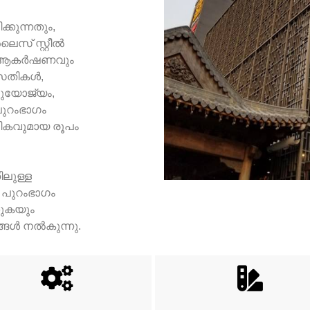
കുന്നതും,
െസ് സ്റ്റീൽ
മക ആകർഷണവും
വസതികൾ,
നുയോജ്യം,
ുറംഭാഗം
ാലികവുമായ രൂപം
ലുള്ള
െ പുറംഭാഗം
കുകയും
ങൾ നൽകുന്നു.