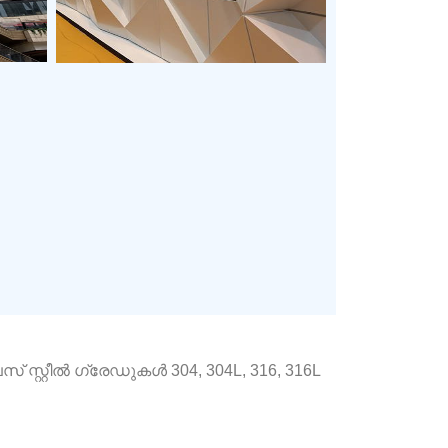
സ്റ്റീൽ ഗ്രേഡുകൾ 304, 304L, 316, 316L