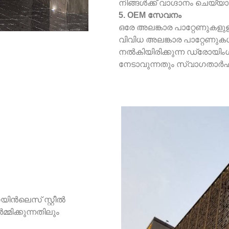
നിങ്ങൾക്ക് വാഗ്ദാനം ചെയ്യ
5. OEM സേവനം
ഒരേ അലങ്കാര പാറ്റേണുകളു
വിവിധ അലങ്കാര പാറ്റേണുക
നൽകിയിരിക്കുന്ന ഡ്രോയിം
നേടാവുന്നതും സ്വാഗതാർ
െയിൻലെസ് സ്റ്റീൽ
മിക്കുന്നതിലും