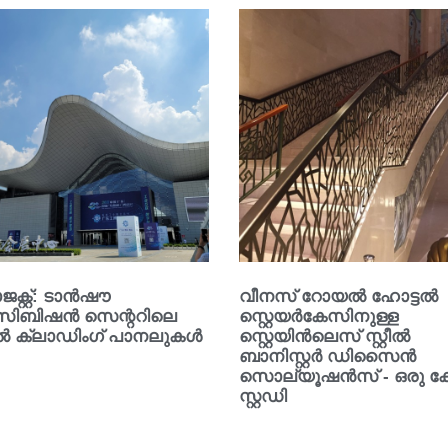
ക്റ്റ്: ടാൻഷൗ
വീനസ് റോയൽ ഹോട്ടൽ
സിബിഷൻ സെന്ററിലെ
സ്റ്റെയർകേസിനുള്ള
റൽ ക്ലാഡിംഗ് പാനലുകൾ
സ്റ്റെയിൻലെസ് സ്റ്റീൽ
ബാനിസ്റ്റർ ഡിസൈൻ
സൊല്യൂഷൻസ് - ഒരു ക
സ്റ്റഡി