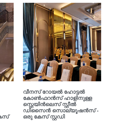
വീനസ് റോയൽ ഹോട്ടൽ
കോൺഫറൻസ് ഹാളിനുള്ള
സ്റ്റെയിൻലെസ് സ്റ്റീൽ
ഡിസൈൻ സൊല്യൂഷൻസ് -
േസ്
ഒരു കേസ് സ്റ്റഡി