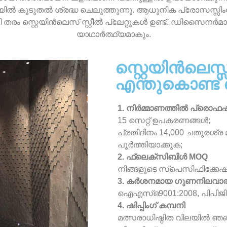
കൂടുതൽ ശ്രദ്ധ ചെലുത്തുന്നു. ആധുനിക പ്രോസസ്സിംഗ
്റ്റെയിൻലെസ് സ്റ്റീൽ പ്ലേറ്റുകൾ ഉണ്ട്. ഡിസൈനർമാർക്ക
യാഥാർത്ഥ്യമാകും.
സ്റ്റെയിൻലെസ്സ
എന്തുകൊണ്ട്
1. നിർമ്മാണത്തിൽ പ്രൊ
15 സെറ്റ് ഉപകരണങ്ങൾ;
പ്രതിദിനം 14,000 ചതുരശ്ര
പൂർത്തിയാക്കുക;
2. ഫ്ലെക്സിബിൾ MOQ
നിങ്ങളുടെ സ്പെസിഫിക്കേഷന
3. കർശനമായ ഗുണനിലവാര 
ഐഎസ്ഒ9001:2008, പിപിജ
4. ഷിപ്പിംഗ് കമ്പനി
മത്സരാധിഷ്ഠിത വിലയിൽ ഞങ്ങ