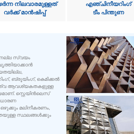
ർന്ന നിലവാരമുള്ളത്
എഞ്ചിനീയറിംഗ്
വർക്ക് മാൻഷിപ്പ്
ടീം പിന്തുണ
ും നല്ല സ്വയം
വൃത്തിയാക്കാൻ
ധ്യതയില്ല,
ംഗ്, ബ്രൂയിംഗ്, കെമിക്കൽ
ിത്വ ആവശ്യകതകളുള്ള
മാണ്. സ്റ്റെയിൻലെസ്
ത്രധാരണ
ഒഴുക്കും മലിനീകരണം,
തയുള്ള സ്ഥലങ്ങൾക്കും