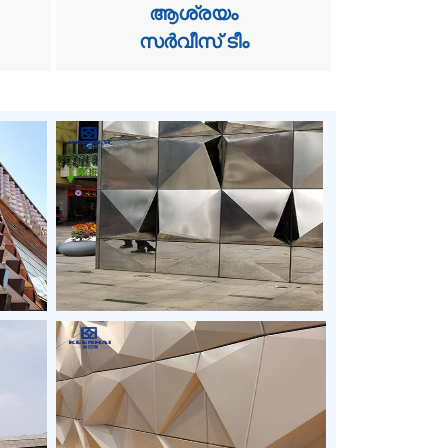
ആശ്രയം
സർവീസ് ടീം