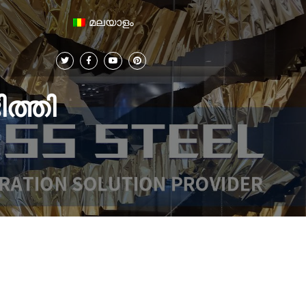
മലയാളം
ിത്തി