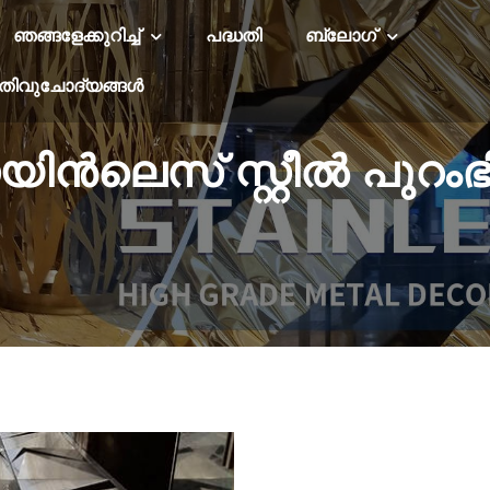
ഞങ്ങളേക്കുറിച്ച്
പദ്ധതി
ബ്ലോഗ്
തിവുചോദ്യങ്ങൾ
റെയിൻലെസ് സ്റ്റീൽ പുറംഭ