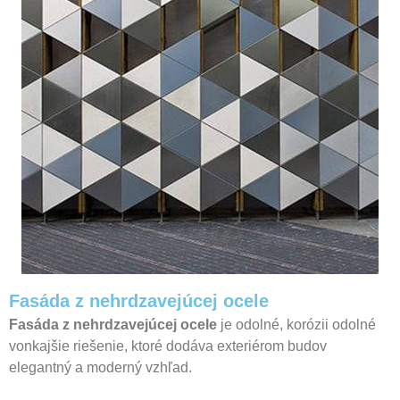
Fasáda z nehrdzavejúcej ocele
Fasáda z nehrdzavejúcej ocele
je odolné, korózii odolné
vonkajšie riešenie, ktoré dodáva exteriérom budov
elegantný a moderný vzhľad.