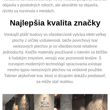
objavila v posledných rokoch, ale akonáhle sa objavila,
rýchlo sa rozvinula v mestách.
Najlepšia kvalita značky
Vonkajší plášť budovy vo všeobecnosti vytvára efekt veľkej
plochy z určitej vzdialenosti, takže povrchový tvar
nerezových plechov je vo všeobecnosti relatívne
jednoduchý. Keďže materiály používané v interiéri sú bližšie
k ľudským zmyslom, venujú viac pozornosti textúre. S
rozvojom moderných technológií spracovania existuje
mnoho typov nerezových plechov na vnútorné použitie.
Takmer akýkoľvek tvar, ktorý si dizajnéri dokážu predstaviť,
sa môže stať realitou.