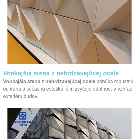
Vonkajšia stena z nehrdzavejúcej ocele
Vonkajšia stena z nehrdzavejúcej ocele
ponúka robustnú
ochranu a súčasnú estetiku, čím zvyšuje odolnosť a vzhľad
exteriéru budov.