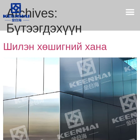
Archives:
Бүтээгдэхүүн
Шилэн хөшигний хана