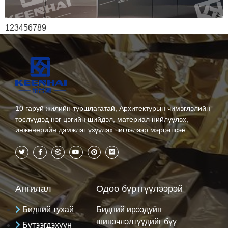
123456789
10 гаруй жилийн туршлагатай, Архитектурын чимэглэлийн
төслүүдэд нэг цэгийн шийдэл, материал нийлүүлэх,
инженерийн дэмжлэг үзүүлэх чиглэлээр мэргэшсэн.
Ангилал
Одоо бүртгүүлээрэй
Бидний тухай
Бидний ирээдүйн
шинэчлэлтүүдийг бүү
Бүтээгдэхүүн