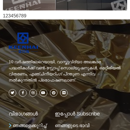
123456789
10 വർഷത്തിലേറെയായി, വാസ്തുവിദ്യാ അലങ്കാര
പദ്ധതികൾക്ക് വൺ-സ്റ്റോപ്പ് സൊല്യൂഷനുകൾ, മെറ്റീരിയൽ
വിതരണം, എഞ്ചിനീയറിംഗ് പിന്തുണ എന്നിവ
നൽകുന്നതിൽ പ്രൊഫഷണലാണ്.
വിഭാഗങ്ങൾ
ഇപ്പോൾ Subscribe
ഞങ്ങളേക്കുറിച്ച്
ഞങ്ങളുടെ ഭാവി