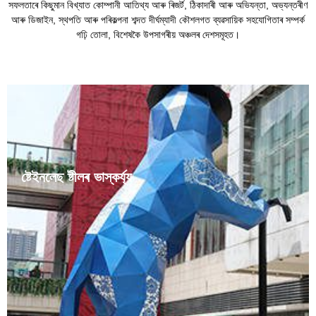
সফলতাৰে কিছুমান বিখ্যাত কোম্পানী আতিথ্য আৰু ৰিজৰ্ট, ঠিকাদাৰী আৰু অভিযন্তা, অভ্যন্তৰীণ
আৰু ডিজাইন, স্থপতি আৰু পৰিকল্পনা শব্দত দীৰ্ঘম্যাদী কৌশলগত ব্যৱসায়িক সহযোগিতাৰ সম্পৰ্ক
গঢ়ি তোলা, বিশেষকৈ উপসাগৰীয় অঞ্চলৰ দেশসমূহত।
ষ্টেইনলেছ ষ্টীলৰ ভাস্কৰ্য্য
ষ্টেইনলেছ ষ্টীলৰ ভাস্কৰ্য্য হৈছে সাধাৰণ নগৰীয়া ভাস্কৰ্য্য। ষ্টেইনলেছ ষ্টীল
দুৰ্বলভাৱে জাৰণকাৰী মাধ্যম যেনে বায়ু, ভাপ, আৰু পানীৰ লগতে ৰাসায়নিকভাৱে
জাৰণকাৰী মাধ্যম যেনে এচিড, ক্ষাৰক, আৰু লৱণৰ দ্বাৰা জাৰণ প্ৰতিৰোধী।
কাৰণ ষ্টেইনলেছ ষ্টীলৰ ভাস্কৰ্য্য ......