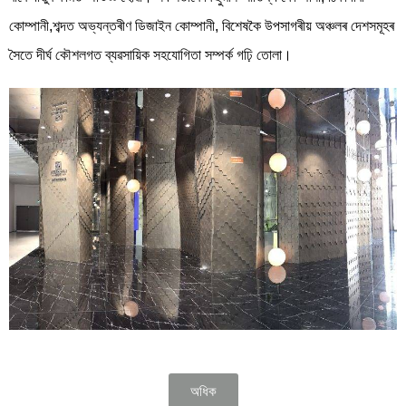
কোম্পানী,শব্দত অভ্যন্তৰীণ ডিজাইন কোম্পানী, বিশেষকৈ উপসাগৰীয় অঞ্চলৰ দেশসমূহৰ
সৈতে দীৰ্ঘ কৌশলগত ব্যৱসায়িক সহযোগিতা সম্পৰ্ক গঢ়ি তোলা।
অধিক