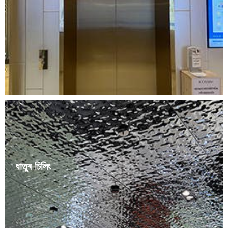
ইউৰোপীয়, আধুনিক, চীনা আদি বিভিন্ন শৈলীৰে সজাই তোলা লিফটবোৰ। কাৰণ
জীৱন ধাৰণৰ মান উন্নত হোৱাৰ লগে লগে পৰম্পৰাগত একঘেয়ামী লিফট সজ্জাৰ
শৈলীত মানুহ সন্তুষ্ট হৈ নাথাকে। লিফটৰ দুৱাৰৰ কভাৰ তৈয়াৰ কৰিব পাৰি ......
ধাতুৰ চিলিং
The color of the stainless steel ceiling itself is silvery
white and shiny. The stainless steel ceiling can also be
painted in different colors according to customer
needs. Stainless steel ceilings are not easy to rust,