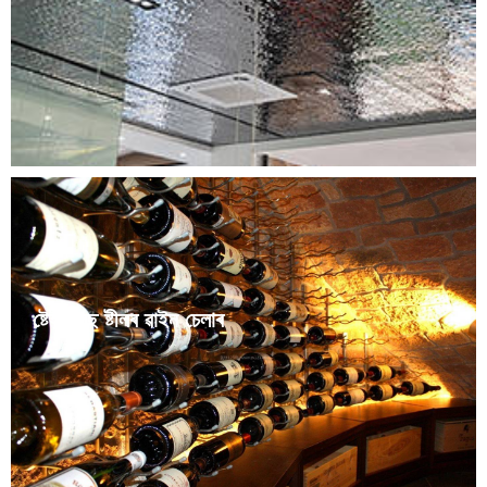
easy to clean, and durable. Stainless steel ceilings are
widely used in residential areas.
ষ্টেইনলেছ ষ্টীলৰ ৱাইন চেলাৰ
Jinhehai Wine Cabinet provides custom stainless steel
wine cabinets for high-end clubs, villas, and hotels,
tailored to site size, design, and temperature needs.