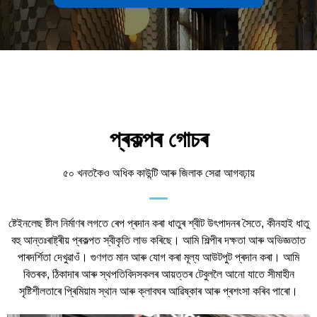
প্ৰকল্পৰ গোচৰ
৫০ খনতকৈও অধিক কাউন্টি আৰু জিলাক সেৱা আগবঢ়ায়
ষ্টেইনলেছ ষ্টীল নিৰ্মাণৰ লগতে ৰেপ প্ৰদান কৰা ধাতুৰ শ্বীট উৎপাদনৰ সৈতে, কীনহাই ধাতু
বহু আন্তঃৰাষ্ট্ৰীয় প্ৰকল্পত স্বীকৃতি লাভ কৰিছে। আমি শিল্পীৰ দক্ষতা আৰু অভিজ্ঞতাত
পাৰদৰ্শিতা দেখুৱাওঁ। গুণগত মান আৰু যোগ কৰা মূল্য আউটপুট প্ৰদান কৰা। আমি
বিতৰক, ঠিকাদাৰ আৰু স্থপতিবিদসকলৰ আয়ত্তৰ টেবুললৈ আনো যাতে সীমাহীন
সৃষ্টিশীলতাৰে প্ৰিমিয়াম স্থান আৰু ক্লাবঘৰ আৱিষ্কাৰ আৰু প্ৰশংসা কৰিব পাৰো।