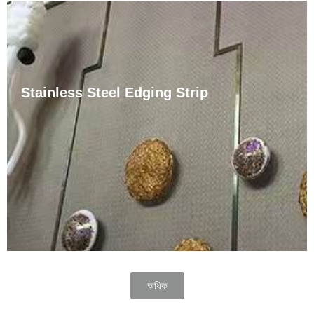
Stainless Steel Edging Strip
পলিচড ষ্টেইনলেছ ষ্টীল টাইল ট্ৰিম এটা অতি টেকসই আৰু দৃশ্যগতভাৱে
আকৰ্ষণীয় টাইল প্ৰান্ত আৰু উচ্চাৰণ বিকল্প। ইয়াক উচ্চমানৰ ষ্টেইনলেছ ষ্টীলৰ
দ্বাৰা নিৰ্মিত আৰু ইয়াৰ জাৰণ আৰু যান্ত্ৰিক চাপৰ প্ৰতি উৎকৃষ্ট প্ৰতিৰোধ ক্ষমতা
আছে। এই ট্ৰিম বাণিজ্যিক আৰু ......
অধিক