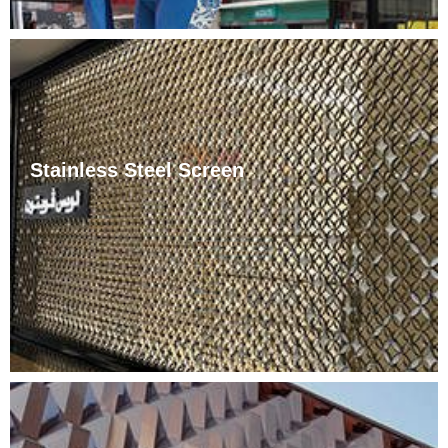
Stainless Steel Screen
জীৱনশৈলীৰ পৰিৱৰ্তনৰ লগে লগে সেই অনুসৰি আচবাবৰ পৰিসৰ বৃদ্ধি পাইছে,
আৰু কোঠাটোৰ পৰ্দাৰ বিন্যাসতো এক নিৰ্দিষ্ট আৰ্হি গঢ় লৈ উঠিছে। সাধাৰণতে
ক'বলৈ গ'লে দুটা উপায় আছে: প্ৰতিসম আৰু ......