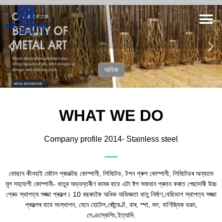
অধিক
WHAT WE DO
Company profile 2014- Stainless steel
ফোছান কীনহাই মেটাল প্ৰডাক্টছ কোম্পানী, লিমিটেড, টপন গ্ৰুপ কোম্পানী, লিমিটেডৰ অন্যতম
মূল সহযোগী কোম্পানী- ধাতুৰ অভ্যন্তৰীণ কামৰ বাবে এটা ষ্টপ সমাধান প্ৰদান কৰাত পেছাদাৰী উচ্চ
গ্ৰেড স্থাপত্য সজ্জা প্ৰকল্প। 10 বছৰতকৈ অধিক অভিজ্ঞতা ধাতু নিৰ্মাণ,বেছিভাগ স্থাপত্য সজ্জা
প্ৰকল্পৰ বাবে সংস্থাপন, যেনে হোটেল,ৰেষ্টুৰেণ্ট, বাৰ, স্পা, মল, বাণিজ্যিক ভৱন,
লেণ্ডস্কেপিং,ইত্যাদি.