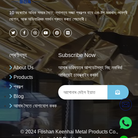
10 বছৰতকৈ অধিক সময়ৰ সৈতে, স্থাপত্য সজ্জা প্ৰকল্পৰ বাবে এক-ষ্টপ সমাধান, সামগ্ৰী
যোগান, আৰু অভিযান্ত্ৰিক সমৰ্থন প্ৰদান কৰাত পেছাদাৰী।
শ্ৰেণীসমূহ
Subscribe Now
About Us
আমাৰ ভৱিষ্যতৰ আপডেটসমূহ মিছ নকৰিব!
আজিয়েই চাবস্ক্ৰাইব কৰক!
Products
প্ৰকল্প
Blog
আমাৰ সৈতে যোগাযোগ কৰক
© 2024 Foshan Keenhai Metal Products Co.,