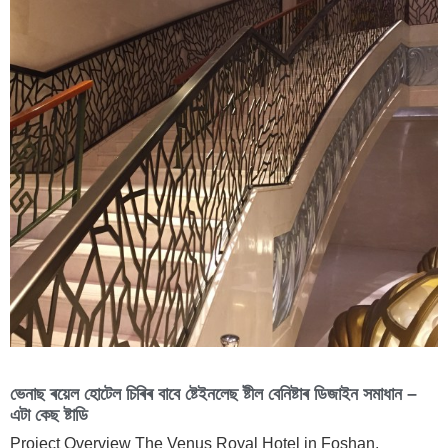
ভেনাছ ৰয়েল হোটেল চিৰিৰ বাবে ষ্টেইনলেছ ষ্টীল বেনিষ্টাৰ ডিজাইন সমাধান –
এটা কেছ ষ্টাডি
Project Overview The Venus Royal Hotel in Foshan,