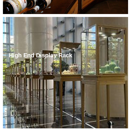
High End Display Rack
মাৰ্জিত আৰু বিলাসী, উচ্চমানৰ কিন্তু অশ্লীল নহয়, ই স্বাভাৱিকতে ইয়াৰ
গ্ৰেণ্ড ষ্টাইল উন্মোচন কৰে আৰু ইয়াৰ মিহি কাৰুকাৰ্য্য, মসৃণ ছল্ডাৰ জইণ্ট,
ইউনিফৰ্ম গ্লছ, স্থায়িত্ব, আৰু দীৰ্ঘ সেৱা জীৱনক উজ্জ্বল কৰি তোলে।
ৰোমাঞ্চৰে ভৰা কেজুৱেল দোকানেই হওক বা বিলাসী ব্ৰেণ্ডৰ কাউণ্টাৰেই হওক,
ইয়াৰ সৈতে নিখুঁতভাৱে মিল থাকিব পাৰি।