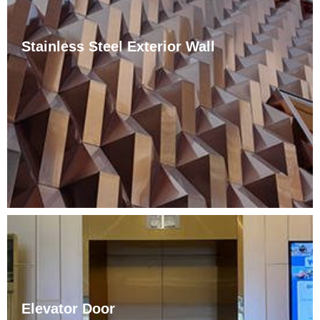
Stainless Steel Exterior Wall
ষ্টেইনলেছ ষ্টীলৰ পৰ্দাৰ বেৰৰ সম্পূৰ্ণ নাম হৈছে ধাতুৰ সমৰ্থনকাৰী গঠন পইণ্ট গ্লাছ
পৰ্দাৰ দেৱাল। ষ্টেইনলেছ ষ্টীলৰ পৰ্দাৰ দেৱাল হৈছে শেহতীয়া বছৰবোৰত আৱিৰ্ভাৱ
হোৱা এক নতুন সমৰ্থন পদ্ধতি, কিন্তু এবাৰ আৱিৰ্ভাৱ হোৱাৰ পিছত চহৰবোৰত
ইয়াৰ দ্ৰুত বিকাশ ঘটিল।
Elevator Door