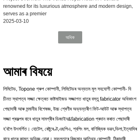
renowned for its luxurious atmosphere and modern design,
serves as a premier
2025-03-10
অধিক
আমাৰ বিষয়ে
লিমিটেড, Topone গ্ৰুপ কোম্পানী, লিমিটেডৰ অন্যতম মূল সহযোগী কোম্পানী- যি
চীনত স্থাপত্য সজ্জা ক্ষেত্ৰত কাষ্টমাইজড সজ্জাগত ধাতুৰ বস্তু fabricator অধিকাংশ
পেছাদাৰী আৰু সন্মানীয় বিশেষজ্ঞ, উচ্চ শ্ৰেণীৰ অভ্যন্তৰীণ ফিট-আউট আৰু স্থাপত্য
সজ্জা প্ৰকল্পৰ বাবে ধাতুৰ সামগ্ৰীৰ ডিজাইন&fabrication প্ৰদান কৰাত পেছাদাৰী
হ'বলৈ উৎসৰ্গিত। হোটেল, ৰেষ্টুৰেণ্ট,এছপিএ, শ্বপিং মল, বাণিজ্যিক ভৱন,ভিলা,ইত্যাদিৰ
বাবে ধাতুৰ কামত অভিজ্ঞ হোৱা। সফলতাৰে কিছুমান আতিথ্য কোম্পানী, ঠিকাদাৰী