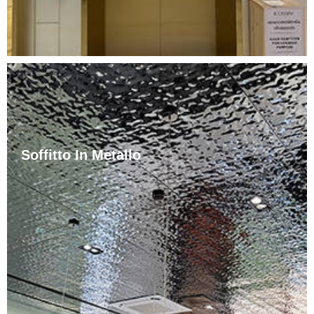
Soffitto In Metallo
Il colore del soffitto in acciaio inossidabile è bianco
argenteo e lucido. Il soffitto in acciaio inossidabile può
anche essere verniciato in diversi colori in base alle
esigenze del cliente. I soffitti in acciaio inossidabile
non sono facili da arrugginire, sono facili da pulire e
sono durevoli. I soffitti in acciaio inossidabile sono
ampiamente utilizzati nelle aree residenziali.