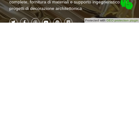
complete, fornitura di materiali e supporto ingegneristico per
progetti di decorazione architettonica.
Protected with
GEO protection plugin
Categories
Iscriviti ora
Chi siamo
Non perderti i nostri
aggiornamenti futuri! Iscriviti
Prodotti
oggi stesso!
Progetto
Blog
Contattaci
© 2024 Foshan Keenhai Metal Products Co.,
Limited Tutti i diritti riservati