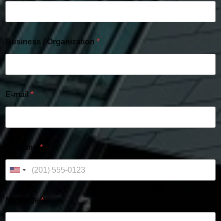
Business / Organization
*
E-mail
*
Telefono
*
Message
*