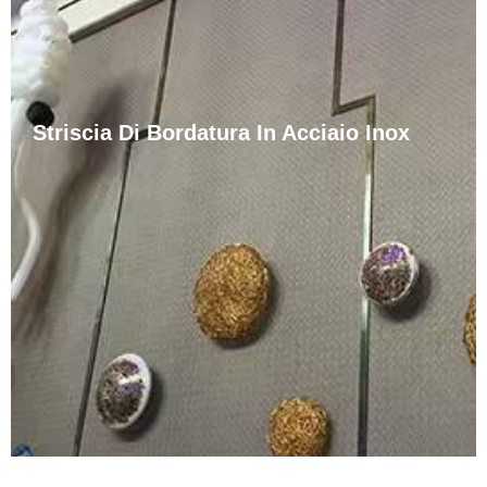
Striscia Di Bordatura In Acciaio Inox
Il bordo per piastrelle in acciaio inossidabile lucidato è
un'opzione di bordo e accento per piastrelle altamente
durevole e visivamente accattivante. È realizzato in
acciaio inossidabile di alta qualità e ha un'eccellente
resistenza alla corrosione e allo stress meccanico.
Questo bordo è ideale sia per uso commerciale che
……