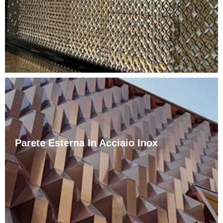
schema. In generale, ci sono due modi: simmetrico e
……
Parete Esterna In Acciaio Inox
Il nome completo della parete cortina in acciaio
inossidabile è parete cortina in vetro con struttura di
supporto in metallo. La parete cortina in acciaio
inossidabile è un nuovo metodo di supporto apparso
negli ultimi anni, ma una volta apparso, si è sviluppato