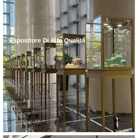
Espositore Di Alta Qualità
Elegante e lussuoso, nobile ma non volgare, rivela
naturalmente il suo grande stile e mette in risalto la
sua pregevole fattura, le giunzioni di saldatura lisce, la
lucentezza uniforme, la durevolezza e la lunga durata.
Che si tratti di un negozio informale pieno di
romanticismo o di un bancone di un marchio di lusso,
può essere abbinato perfettamente.