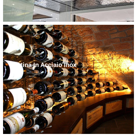
Cantina In Acciaio Inox
Jinhehai Wine Cabinet fornisce cantinette per vino in
acciaio inox personalizzate per club, ville e hotel di
lusso, adattate alle dimensioni del sito, al design e alle
esigenze di temperatura.