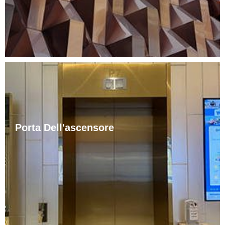
rapidamente nelle città.
Porta Dell'ascensore
Gli ascensori sono decorati in vari stili, come europeo,
moderno e cinese. Questo perché con il miglioramento
degli standard di vita, le persone non sono più
soddisfatte del tradizionale stile monotono di
decorazione degli ascensori. Le coperture delle porte
degli ascensori possono essere realizzate ……