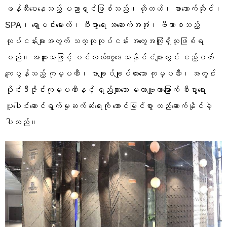
ဖန်တီးပေးနေသည့် ပညာရှင်ဖြစ်သည်။ ဟိုတယ်၊ စားသောက်ဆိုင်၊
SPA၊ ရှော့ပင်းမောလ်၊ စီးပွားရေး အဆောက်အအုံ၊ ဗီလာစသည့်
လုပ်ငန်းများအတွက် သတ္တုလုပ်ငန်း အတွေ့အကြုံရှိသူဖြစ်ရ
မည်။ အထူးသဖြင့် ပင်လယ်ကွေ့ဒေသနိုင်ငံများတွင် ဧည့်ဝတ်
ကျေပွန်သည့် ကုမ္ပဏီ၊ စာချုပ်ချုပ်ထားသော ကုမ္ပဏီ၊ အတွင်း
ပိုင်းဒီဇိုင်းကုမ္ပဏီနှင့် ရှည်လျားသော မဟာဗျူဟာမြောက် စီးပွားရေး
ပူးပေါင်းဆောင်ရွက်မှုဆက်ဆံရေးကို အောင်မြင်စွာ တည်ဆောက်နိုင်ခဲ့
ပါသည်။