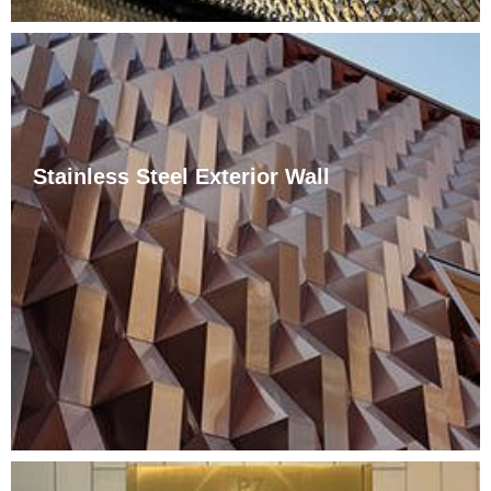
Stainless Steel Exterior Wall
The full name of the stainless steel curtain wall is the
metal supporting structure point glass curtain wall.
Stainless steel curtain wall is a new support method
that has appeared in recent years, but once it
appeared, it developed rapidly in cities.