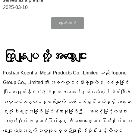
serves as a premier
2025-03-10
နောက်ထပ်
ကြှနျုပျတို့အကွောငျး
Foshan Keenhai Metal Products Co., Limited သည် Topone
Group Co., Limited ၏ အဓိကလုပ်ငန်းခွဲများထဲမှ တစ်ခုဖြစ်
ပြီး - တရုတ်နိုင်ငံရှိ ဗိသုကာအလှဆင်နယ်ပယ်တွင် စိတ်ကြိုက်
အလှဆင်သတ္တုပစ္စည်းများကို ပရော်ဖက်ရှင်နယ်နှင့် အလေးစား
ရဆုံး ပါရဂူအဖြစ် မြှုပ်နှံထားသူဖြစ်ပြီး၊ အဆင့်မြင့်တန်းစား
အတွင်းပိုင်း အလှဆင်ခြင်းနှင့် ဗိသုကာအလှဆင်ခြင်းဆိုင်ရာ ပ
ရောဂျက်များအတွက် သတ္တုပစ္စည်းများကို ဒီဇိုင်းနှင့် တီထွင်