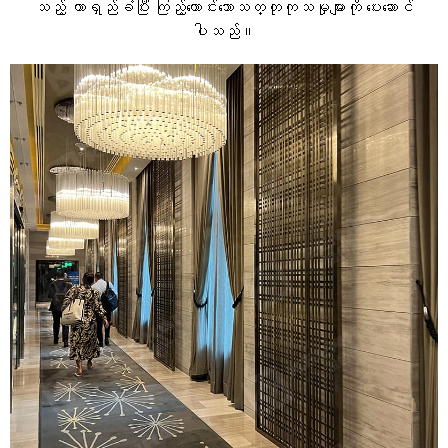
သည့် တာရှည်ခံပြီး ကြည့်ကောင်းသောသတ္တုကုသမှုများကို ပေးဆောင်
ပါသည်။