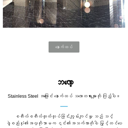
နောက်ထပ်
ဘလော့
Stainless Steel အကြောင်း နောက်ထပ် သဘောတရားများကို ကြည့်ပါ။
စတီးလ်စတီးလ်ထုတ်လုပ်ခြင်းကျွမ်းကျင်မှု သည် သင့်
ဖွဲ့စည်းပုံ၏အလှကိုသာမက ၎င်း၏အသက်တာကိုပါ မြှင့်တင်ပေး