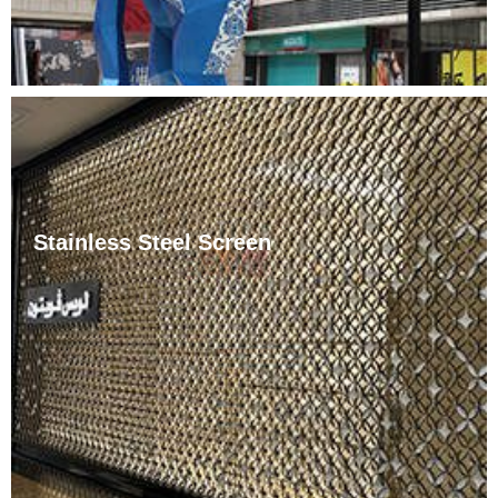
Stainless Steel Screen
လူနေမှုပုံစံများ ပြောင်းလဲလာသည်နှင့်အမျှ ပရိဘောဂများ၏
အတိုင်းအတာသည် လိုက်လျောညီထွေ တိုးလာကာ အခန်းတွင်းရှိ စခ
ရင်များ၏ အပြင်အဆင်မှာလည်း အချို့သော ပုံစံတစ်ခု ဖြစ်
ပေါ်လာသည်။ ယေဘူယျအားဖြင့်ပြောရလျှင်၊ အချိုးကျခြင်းနှင့်
......