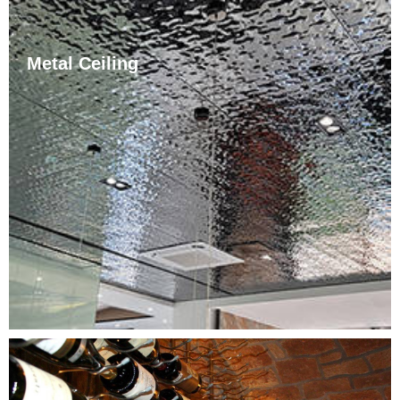
Metal Ceiling
Stainless Steel မျက်နှာကျက်၏ အရောင်သည် ငွေဖြူနှင့်
တောက်ပြောင်သည်။ Stainless Steel မျက်နှာကျက်ကိုလည်း
သုံးစွဲသူများ၏ လိုအပ်ချက်အရ အရောင်အမျိုးမျိုးဖြင့် ခြယ်သ
နိုင်သည်။ Stainless Steel မျက်နှာကျက်များသည် သံချေးမ
တက်၊ သန့်ရှင်းရလွယ်ကူပြီး တာရှည်ခံပါသည်။
Stainless Steel မျက်နှာကျက်များကို လူနေရပ်ကွက်များတွင်
တွင်ကျယ်စွာ အသုံးပြုကြသည်။