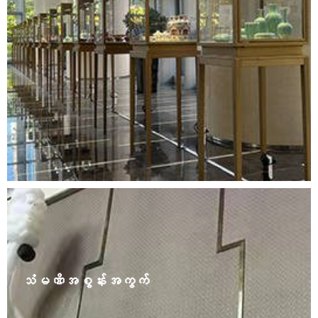
Elegant and luxurious, noble but not vulgar, it naturally
reveals its grand style and highlights its fine
workmanship, smooth solder joints, uniform gloss,
durability, and long service life. Whether it is a casual
shop full of romance or a luxury brand counter, it can
be perfectly matched.
သံမဏိအစွန်းအကွက်
Polished Stainless Steel Tile Trim is a highly durable