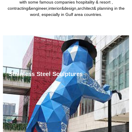
with some famous companies hospitality & resort ,
contracting&engineer,interior&design,architect& planning in the
word, especially in Gulf area countries.
Stainless Steel Sculptures
စတီးလ်စတီးလ်ပန်းပုများသည် မြို့ပြတွင် သာမာန်ပန်းပုများ
ဖြစ်သည်။ Stainless Steel သည် လေ၊ ရေနွေးငွေ့နှင့် ရေ
ကဲ့သို့ ပျော့ပျောင်းသော အဆိပ်သင့်သည့် မီဒီယာများအပြင် အက်
ဆစ်၊ အယ်ကာလီနှင့် ဆားများကဲ့သို့ ဓာတုဗေဒအရ
အဆိပ်သင့်စေသော မီဒီယာများမှ ခံနိုင်ရည်ရှိသည်။ စတီး
လ်စတီးလ်ရုပ်တုများ ပါရှိသောကြောင့် ......