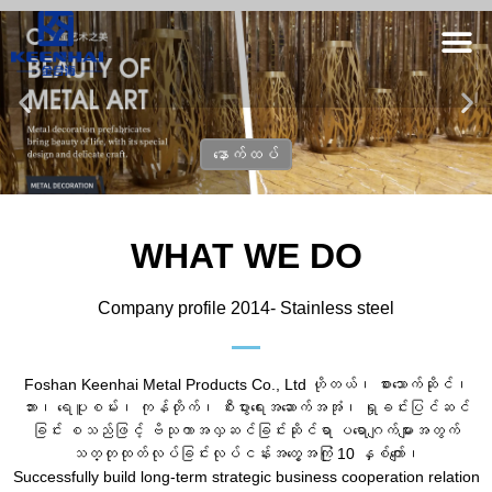
နောက်ထပ်
WHAT WE DO
Company profile 2014- Stainless steel
Foshan Keenhai Metal Products Co., Ltd ဟိုတယ်၊ စားသောက်ဆိုင်၊
ဘား၊ ရေပူစမ်း၊ ကုန်တိုက်၊ စီးပွားရေးအဆောက်အအုံ၊ ရှုခင်းပြင်ဆင်
ခြင်း စသည်ဖြင့် ဗိသုကာအလှဆင်ခြင်းဆိုင်ရာ ပရောဂျက်များအတွက်
သတ္တုထုတ်လုပ်ခြင်းလုပ်ငန်းအတွေ့အကြုံ 10 နှစ်ကျော်၊
Successfully build long-term strategic business cooperation relation