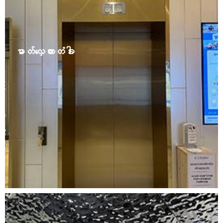
ဓာတ်လှေကားတံခါး
The elevators are decorated in various styles such as
European, modern, and Chinese. This is because with
the improvement of living standards, people are no
longer satisfied with the traditional monotonous
elevator decoration style. Elevator door covers can be
made ……