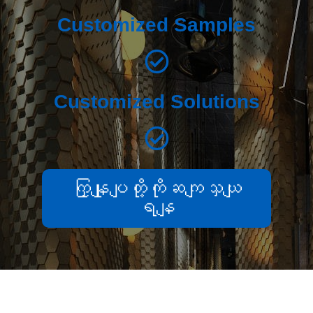
Customized Samples
Customized Solutions
ကြှနျုပျတို့ကိုဆကျသှယျ
ရနျ