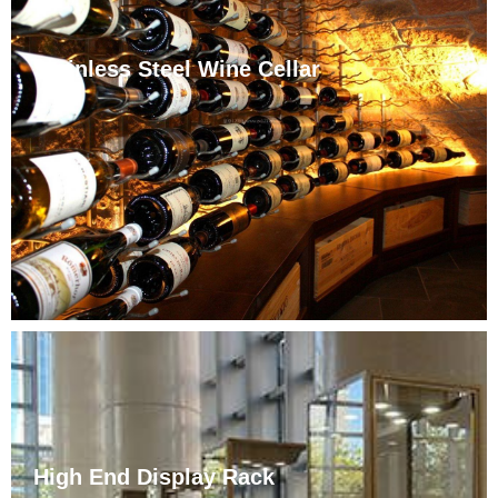
Stainless Steel Wine Cellar
Jinhehai Wine Cabinet သည် တန်ဖိုးကြီးကလပ်များ၊ အိမ်
ကြီးများနှင့် ဟိုတယ်များအတွက် စိတ်ကြိုက် stainless steel
ဝိုင်ပုံးများကို ဆိုဒ်အရွယ်အစား၊ ဒီဇိုင်းနှင့် အပူချိန်
လိုအပ်ချက်များအတွက် အံဝင်ခွင်ကျဖြစ်စေပါသည်။
High End Display Rack