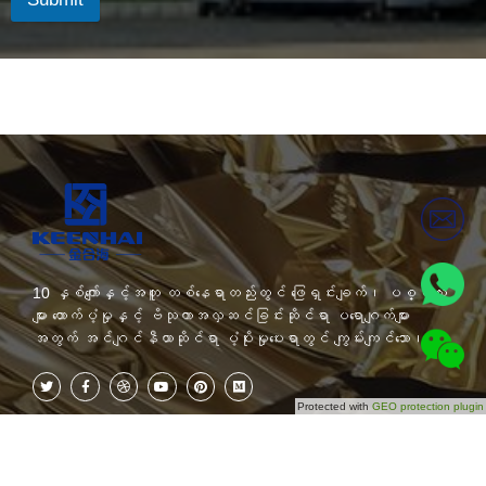
10 နှစ်ကျော်နှင့်အတူ တစ်နေရာတည်းတွင် ဖြေရှင်းချက်၊ ပစ္စည်း
များ ထောက်ပံ့မှုနှင့် ဗိသုကာအလှဆင်ခြင်းဆိုင်ရာ ပရောဂျက်များ
အတွက် အင်ဂျင်နီယာဆိုင်ရာ ပံ့ပိုးမှုပေးရာတွင် ကျွမ်းကျင်သော၊
Protected with
GEO protection plugin
Categories
ယခု စာရင်းသွင်းပါ။