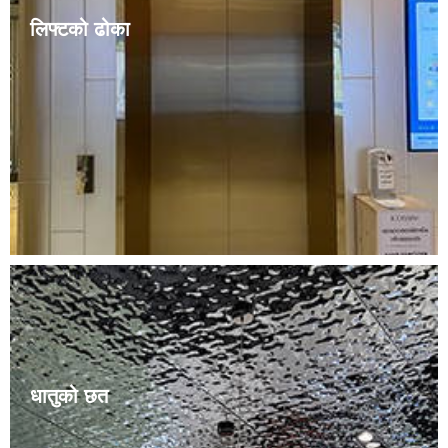
लिफ्टको ढोका
लिफ्टहरू युरोपेली, आधुनिक र चिनियाँ जस्ता विभिन्न शैलीहरूमा
सजाइएका छन्। किनभने जीवनस्तरमा सुधारसँगै, मानिसहरू अब
परम्परागत एकरस लिफ्ट सजावट शैलीसँग सन्तुष्ट छैनन्। लिफ्ट ढोका
कभरहरू बनाउन सकिन्छ ……
धातुको छत
स्टेनलेस स्टीलको छतको रंग आफैंमा चाँदी जस्तो सेतो र चम्किलो छ।