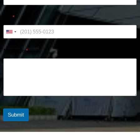
फोन
*
Message
*
Submit