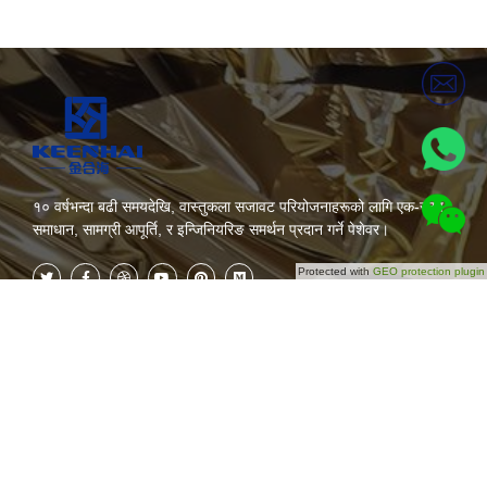
१० वर्षभन्दा बढी समयदेखि, वास्तुकला सजावट परियोजनाहरूको लागि एक-स्टप
समाधान, सामग्री आपूर्ति, र इन्जिनियरिङ समर्थन प्रदान गर्ने पेशेवर।
Protected with
GEO protection plugin
कोटीहरू
अब सदस्यता लिनुहोस्
हाम्रो बारेमा
हाम्रा भविष्यका अपडेटहरू नछुटाउनुहोस्!
आजै सदस्यता लिनुहोस्!
उत्पादनहरू
परियोजना