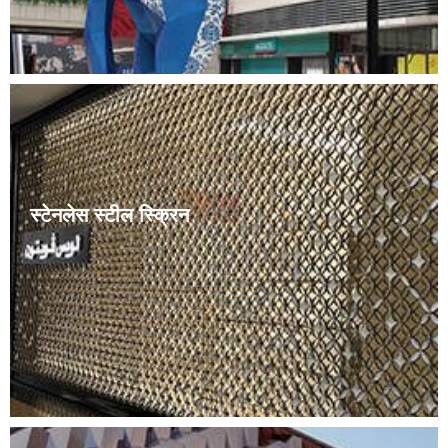
स्टेनलेस स्टील स्क्रिन
जीवनशैलीमा आएको परिवर्तनसँगै फर्निचरको मात्रा पनि बढेको छ र
कोठामा स्क्रिनको लेआउटले पनि निश्चित ढाँचा विकास गरेको छ।
सामान्यतया, दुई तरिकाहरू छन्: सममित र ……