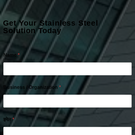
Get Your Stainless Steel
Solution Today
Name
*
Business / Organization
*
इमेल
*