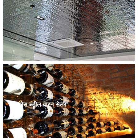
ग्राहकको आवश्यकता अनुसार स्टेनलेस स्टीलको छतलाई विभिन्न
रंगहरूमा पनि रंगाउन सकिन्छ। स्टेनलेस स्टीलको छत खिया लाग्न
सजिलो हुँदैन, सफा गर्न सजिलो हुन्छ र टिकाउ हुन्छ। आवासीय
क्षेत्रहरूमा स्टेनलेस स्टीलको छत व्यापक रूपमा प्रयोग गरिन्छ।
स्टेनलेस स्टील वाइन सेलर
जिनहेहाई वाइन क्याबिनेटले उच्च-अन्त क्लब, भिल्ला र होटलहरूको
लागि अनुकूलन स्टेनलेस स्टील वाइन क्याबिनेटहरू प्रदान गर्दछ, जुन
साइटको आकार, डिजाइन र तापक्रम आवश्यकताहरू अनुरूप