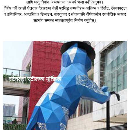
लागि धातु निर्माण, स्थापनामा १० वर्ष भन्दा बढी अनुभव।
विशेष गरी खाडी क्षेत्रका देशहरूमा केही प्रसिद्ध कम्पनीहरू आतिथ्य र रिसोर्ट, ठेक्कापट्टा
र इन्जिनियर, आन्तरिक र डिजाइन, वास्तुकार र योजनासँग दीर्घकालीन रणनीतिक व्यापार
सहयोग सम्बन्ध सफलतापूर्वक निर्माण गर्नुहोस्।
स्टेनलेस स्टीलका मूर्तिहरू
स्टेनलेस स्टीलका मूर्तिकलाहरू सामान्य शहरी मूर्तिकलाहरू हुन्।
स्टेनलेस स्टील हावा, बाफ र पानी जस्ता कमजोर संक्षारक माध्यमहरू,
साथै एसिड, क्षार र लवण जस्ता रासायनिक रूपमा संक्षारक
माध्यमहरूद्वारा क्षरण प्रतिरोधी हुन्छ। किनभने स्टेनलेस स्टीलका
मूर्तिकलाहरूमा ......