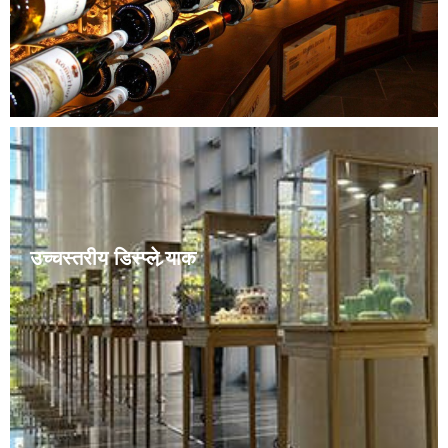
बनाइएको छ।
उच्चस्तरीय डिस्प्ले र्‍याक
सुरुचिपूर्ण र विलासी, कुलीन तर अश्लील होइन, यसले स्वाभाविक
रूपमा यसको भव्य शैली प्रकट गर्दछ र यसको उत्कृष्ट कारीगरी, चिल्लो
सोल्डर जोइन्टहरू, एकरूप चमक, स्थायित्व, र लामो सेवा जीवनलाई
हाइलाइट गर्दछ। चाहे यो रोमान्सले भरिएको क्याजुअल पसल होस् वा
लक्जरी ब्रान्ड काउन्टर, यो पूर्ण रूपमा मिलाउन सकिन्छ।