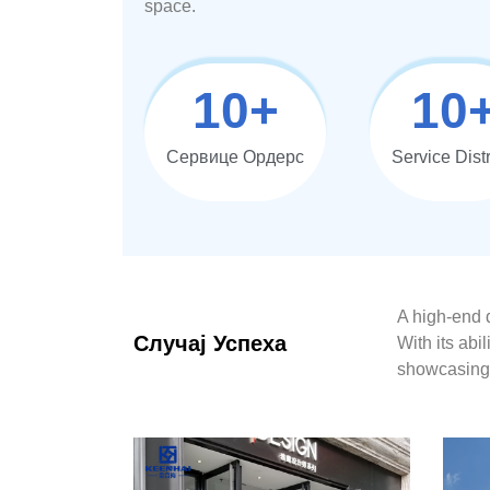
space.
10
+
10
Сервице Ордерс
Service Distr
A high-end d
Случај Успеха
With its abi
showcasing 