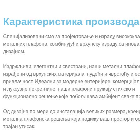
Карактеристика производа
Специјализовани смо за пројектовање и израду висококв
металних плафона, комбинујући врхунску израду са инов
дизајном.
Издржљиви, елегантни и свестрани, наши метални плафо
израђени од врхунских материјала, нудећи и чврстоћу и ес
привлачност. Идеални за модерне ентеријере, комерцијал
и луксузне некретнине, наши плафони пружају стилско и
функционално решење које побољшава амбијент сваке пр
Од дизајна по мери до инсталација великих размера, кре
метална плафонска решења која подижу ваш простор и о
трајан утисак.