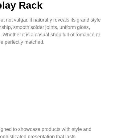
play Rack
 not vulgar, it naturally reveals its grand style
nship, smooth solder joints, uniform gloss,
e. Whether it is a casual shop full of romance or
be perfectly matched.
signed to showcase products with style and
ophisticated presentation that lasts.