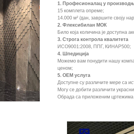
1. Професионалац у производ
15 комплета опреме;
14.000 м² /дан, завршите своју на
2. Флексибилан МОК
Било која количина је доступна а
3. Строга контрола квалитета
ИСО9001:2008, ППГ, КИНАР500;
4. Шпедиција
Можемо вам понудити нашу компа
ценом;
5. ОЕМ услуга
Доступне су различите мере са и
Могу се добити различити украсни
Обрада са приложеним цртежима 