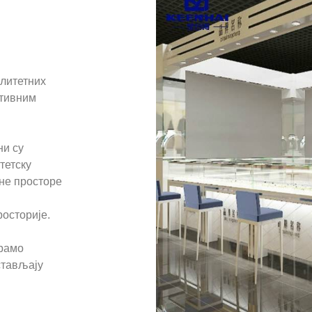
алитетних
ативним
ни су
тетску
не просторе
осторије.
ирамо
стављају