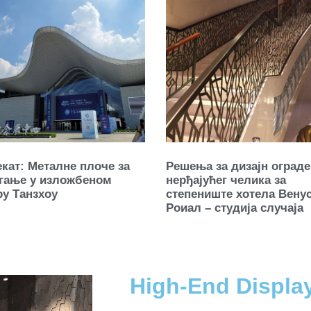
екат: Металне плоче за
Решења за дизајн ограде
гање у изложбеном
нерђајућег челика за
ру Танзхоу
степениште хотела Вену
Роиал – студија случаја
High-End Displ