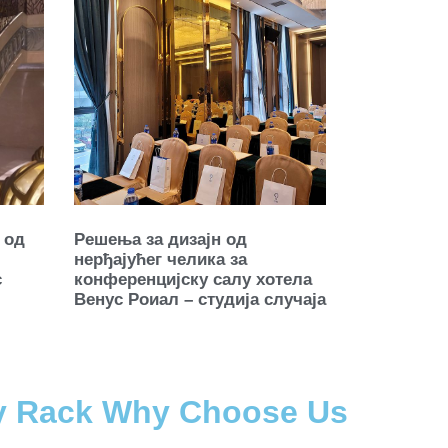
 од
Решења за дизајн од
нерђајућег челика за
с
конференцијску салу хотела
Венус Роиал – студија случаја
ay Rack Why Choose Us