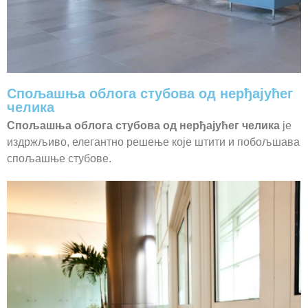
Спољашња облога стубова од нерђајућег
челика
Спољашња облога стубова од нерђајућег челика
је
издржљиво, елегантно решење које штити и побољшава
спољашње стубове.