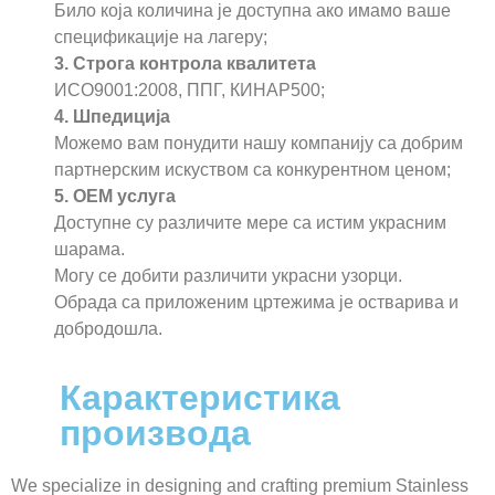
Било која количина је доступна ако имамо ваше
спецификације на лагеру;
3. Строга контрола квалитета
ИСО9001:2008, ППГ, КИНАР500;
4. Шпедиција
Можемо вам понудити нашу компанију са добрим
партнерским искуством са конкурентном ценом;
5. ОЕМ услуга
Доступне су различите мере са истим украсним
шарама.
Могу се добити различити украсни узорци.
Обрада са приложеним цртежима је остварива и
добродошла.
Карактеристика
производа
We specialize in designing and crafting premium Stainless