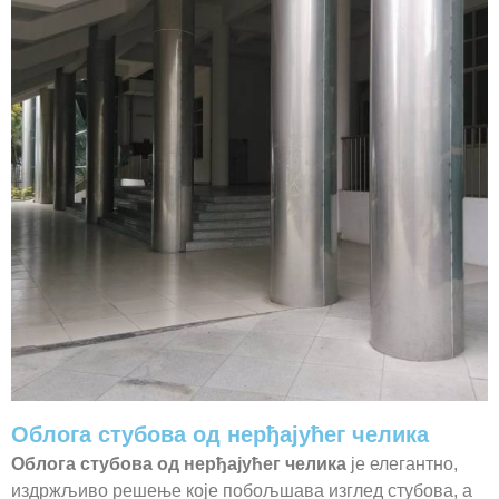
Облога стубова од нерђајућег челика
Облога стубова од нерђајућег челика
је елегантно,
издржљиво решење које побољшава изглед стубова, а