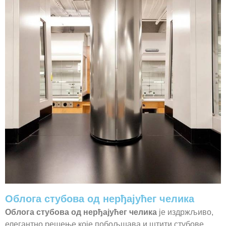
Облога стубова од нерђајућег челика
Облога стубова од нерђајућег челика
је издржљиво,
елегантно решење које побољшава и штити стубове