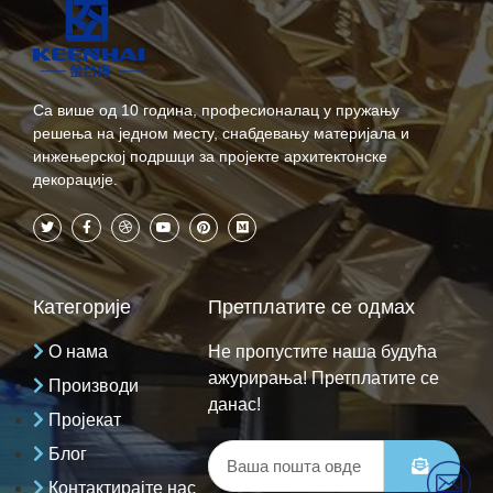
Са више од 10 година, професионалац у пружању
решења на једном месту, снабдевању материјала и
инжењерској подршци за пројекте архитектонске
декорације.
Категорије
Претплатите се одмах
О нама
Не пропустите наша будућа
ажурирања! Претплатите се
Производи
данас!
Пројекат
Блог
Контактирајте нас