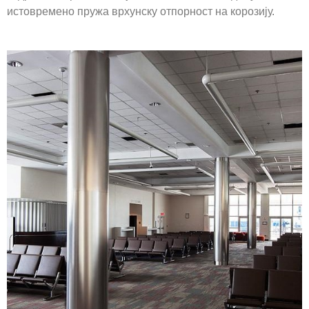
истовремено пружа врхунску отпорност на корозију.