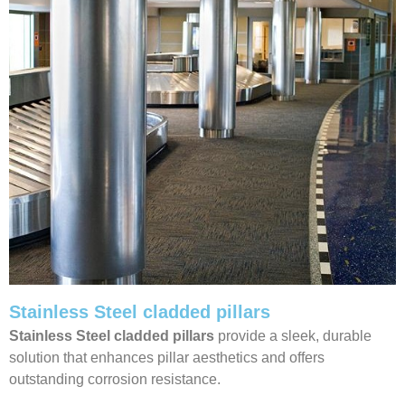
Stainless Steel cladded pillars
Stainless Steel cladded pillars
provide a sleek, durable
solution that enhances pillar aesthetics and offers
outstanding corrosion resistance.