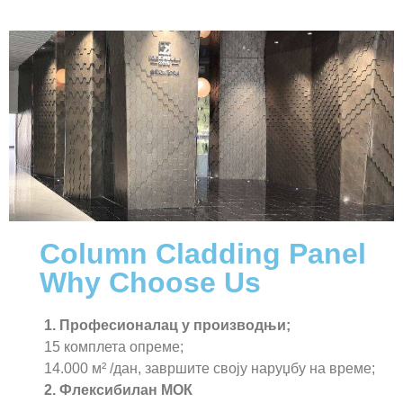
Column Cladding Panel
Why Choose Us
1. Професионалац у производњи;
15 комплета опреме;
14.000 м² /дан, завршите своју наруџбу на време;
2. Флексибилан МОК