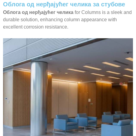
Облога од нерђајућег челика за стубове
Облога од нерђајућег челика
for Columns is a sleek and
durable solution, enhancing column appearance with
excellent corrosion resistance.