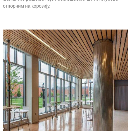
отпорним на корозију.