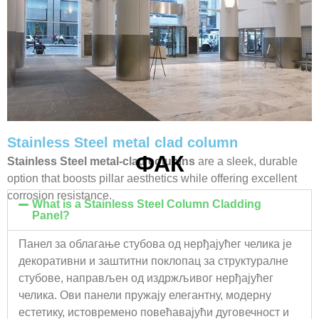
Stainless Steel metal clad column
ФАК
Stainless Steel metal-clad columns
are a sleek, durable
option that boosts pillar aesthetics while offering excellent
corrosion resistance.
What is a Stainless Steel Column Cladding
Panel?
Панел за облагање стубова од нерђајућег челика је
декоративни и заштитни поклопац за структуралне
стубове, направљен од издржљивог нерђајућег
челика. Ови панели пружају елегантну, модерну
естетику, истовремено повећавајући дуговечност и