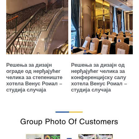
Решења за дизајн
Решења за дизајн од
ограде од нерђајућег
нерђајућег челика за
челика за степениште
конференцијску салу
хотела Венус Роиал –
хотела Венус Роиал –
студија случаја
студија случаја