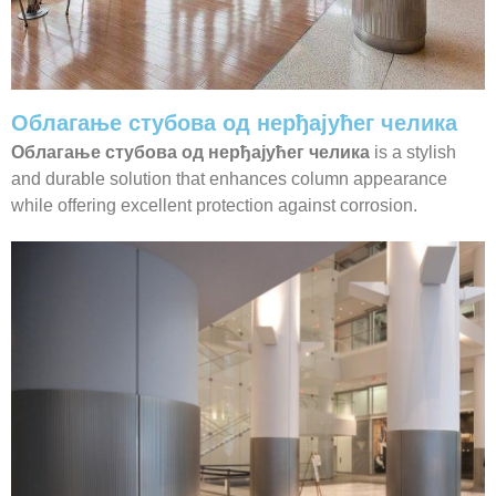
Облагање стубова од нерђајућег челика
Облагање стубова од нерђајућег челика
is a stylish
and durable solution that enhances column appearance
while offering excellent protection against corrosion.